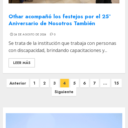
Othar acompañó los festejos por el 25°
Aniversario de Nosotros También
24 DE AGOSTO DE 2024
0
Se trata de la institución que trabaja con personas
con discapacidad, brindando capacitaciones y...
LEER MÁS
Paginación
Anterior
1
2
3
4
5
6
7
…
15
de
Siguiente
entradas