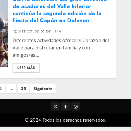
de asadores del Valle Inferior
continúa la segunda edición de la
Fiesta del Capón en Dolavon
31 DE OCTUBRE DE 2021
0
Diferentes actividades ofrece el Corazón del
Valle para disfrutar en familia y con
amigos/as....
LEER MÁS
4
…
35
Siguiente
Twitter
Facebook
Instagram
© 2024 Todos los derechos reservados.