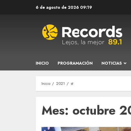
Saltar
6 de agosto de 2026
09:19
al
contenido
INICIO
PROGRAMACIÓN
NOTICIAS
Inicio
2021
st
Mes:
octubre 2