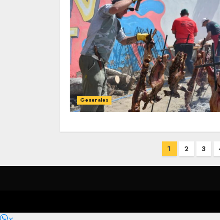
Generales
Paginación
1
2
3
de
entradas
×