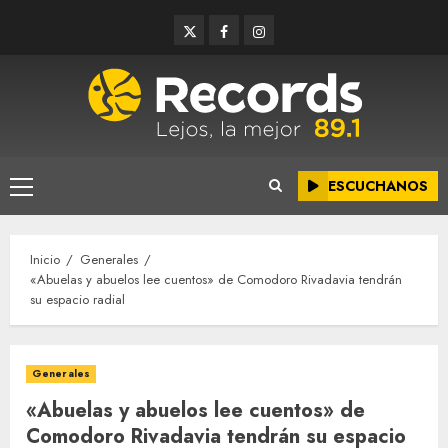
Saltar
Twitter
Facebook
Instagram
al
contenido
ESCUCHANOS
Menú
principal
Inicio
Generales
«Abuelas y abuelos lee cuentos» de Comodoro Rivadavia tendrán
su espacio radial
Generales
«Abuelas y abuelos lee cuentos» de
Comodoro Rivadavia tendrán su espacio