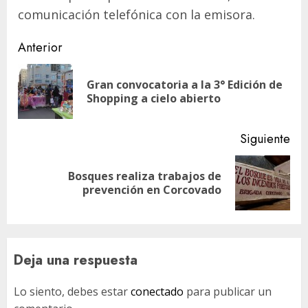
comunicación telefónica con la emisora.
Navegación
Anterior
de
Gran convocatoria a la 3° Edición de
En
entradas
Shopping a cielo abierto
ant
Siguiente
Bosques realiza trabajos de
Siguiente
prevención en Corcovado
entrada:
Deja una respuesta
Lo siento, debes estar
conectado
para publicar un