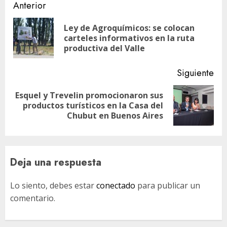
Navegación
Anterior
de
Ley de Agroquímicos: se colocan
En
entradas
carteles informativos en la ruta
ant
productiva del Valle
Siguiente
Esquel y Trevelin promocionaron sus
Siguiente
productos turísticos en la Casa del
entrada:
Chubut en Buenos Aires
Deja una respuesta
Lo siento, debes estar
conectado
para publicar un
comentario.