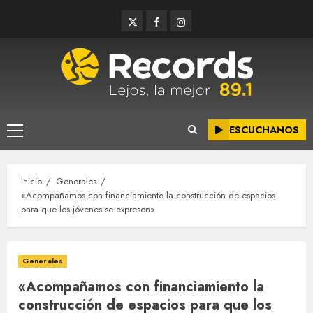
Saltar
Twitter
Facebook
Instagram
al
contenido
ESCUCHANOS
Menú
principal
Inicio
Generales
«Acompañamos con financiamiento la construcción de espacios
para que los jóvenes se expresen»
Generales
«Acompañamos con financiamiento la
construcción de espacios para que los