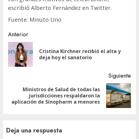
escribió Alberto Fernández en Twitter.
Fuente: Minuto Uno
Navegación
Anterior
de
Cristina Kirchner recibió el alta y
En
entradas
deja hoy el sanatorio
ant
Siguiente
Ministros de Salud de todas las
Siguiente
jurisdicciones respaldaron la
entrada:
aplicación de Sinopharm a menores
Deja una respuesta