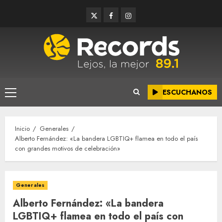
Saltar
Twitter
Facebook
Instagram
al
contenido
ESCUCHANOS
Menú
principal
Inicio
Generales
Alberto Fernández: «La bandera LGBTIQ+ flamea en todo el país
con grandes motivos de celebración»
Generales
Alberto Fernández: «La bandera
LGBTIQ+ flamea en todo el país con