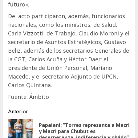
futuro».
Del acto participaron, además, funcionarios
nacionales, como los ministros, de Salud,
Carla Vizzotti, de Trabajo, Claudio Moroni y el
secretario de Asuntos Estratégicos, Gustavo
Beliz, además de los secretarios Generales de
la CGT, Carlos Acuña y Héctor Daer; el
presidente de Unión Personal, Mariano
Macedo, y el secretario Adjunto de UPCN,
Carlos Quintana.
Fuente: Ámbito
Navegación
Anterior
de
Papaiani: “Torres representa a Macri
En
entradas
y Macri para Chubut es
ant
desesperanza, indiferencia y olvido”