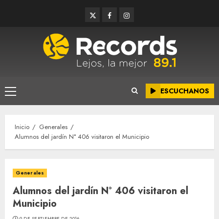
Saltar
Twitter
Facebook
Instagram
al
contenido
ESCUCHANOS
Menú
principal
Inicio
Generales
Alumnos del jardín N° 406 visitaron el Municipio
Generales
Alumnos del jardín N° 406 visitaron el
Municipio
9 DE SEPTIEMBRE DE 2016