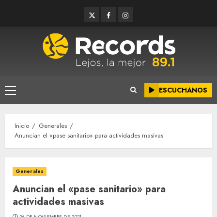
Saltar
Twitter
Facebook
Instagram
al
contenido
ESCUCHANOS
Menú
principal
Inicio
Generales
Anuncian el «pase sanitario» para actividades masivas
Generales
Anuncian el «pase sanitario» para
actividades masivas
26 DE NOVIEMBRE DE 2021