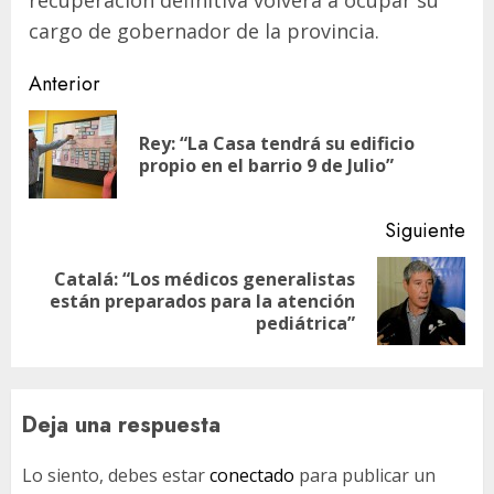
recuperación definitiva volverá a ocupar su
cargo de gobernador de la provincia.
Navegación
Anterior
de
Rey: “La Casa tendrá su edificio
En
entradas
propio en el barrio 9 de Julio”
ant
Siguiente
Catalá: “Los médicos generalistas
Siguiente
están preparados para la atención
entrada:
pediátrica”
Deja una respuesta
Lo siento, debes estar
conectado
para publicar un