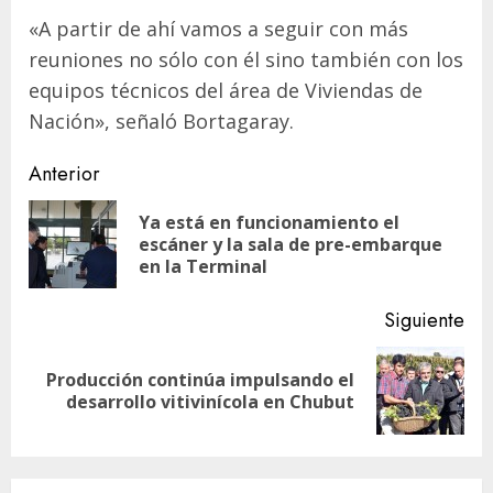
«A partir de ahí vamos a seguir con más
reuniones no sólo con él sino también con los
equipos técnicos del área de Viviendas de
Nación», señaló Bortagaray.
Navegación
Anterior
de
Ya está en funcionamiento el
En
entradas
escáner y la sala de pre-embarque
ant
en la Terminal
Siguiente
Producción continúa impulsando el
Siguiente
desarrollo vitivinícola en Chubut
entrada: