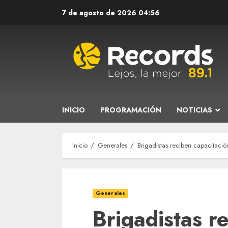
Saltar
7 de agosto de 2026
04:56
al
contenido
INICIO
PROGRAMACIÓN
NOTICIAS
Inicio
Generales
Brigadistas reciben capacitaci
Generales
Brigadistas r