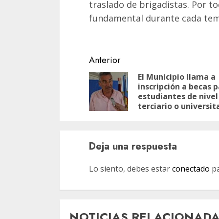
traslado de brigadistas. Por t
fundamental durante cada te
Navegación
Anterior
de
El Municipio llama a
inscripción a becas 
entradas
estudiantes de nivel
terciario o universit
Deja una respuesta
Lo siento, debes estar
conectado
pa
NOTICIAS RELACIONAD