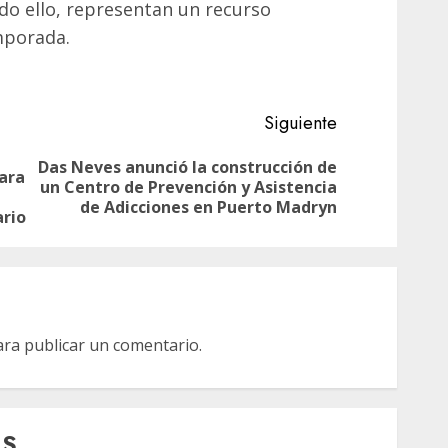
odo ello, representan un recurso
mporada.
Siguiente
Das Neves anunció la construcción de
para
Entrada
Siguiente
un Centro de Prevención y Asistencia
anterior:
entrada:
de Adicciones en Puerto Madryn
ario
ra publicar un comentario.
AS