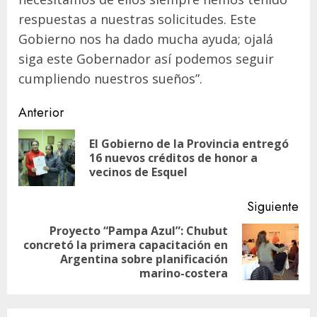
respuestas a nuestras solicitudes. Este
Gobierno nos ha dado mucha ayuda; ojalá
siga este Gobernador así podemos seguir
cumpliendo nuestros sueños”.
Navegación
Anterior
de
El Gobierno de la Provincia entregó
En
entradas
16 nuevos créditos de honor a
ant
vecinos de Esquel
Siguiente
Proyecto “Pampa Azul”: Chubut
concretó la primera capacitación en
Siguiente
Argentina sobre planificación
entrada:
marino-costera