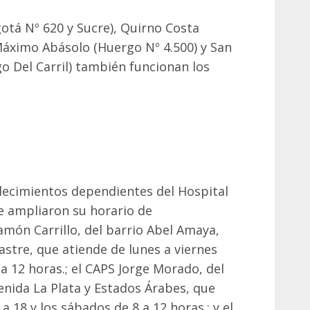
gotá Nº 620 y Sucre), Quirno Costa
áximo Abásolo (Huergo Nº 4.500) y San
o Del Carril) también funcionan los
blecimientos dependientes del Hospital
e ampliaron su horario de
món Carrillo, del barrio Abel Amaya,
astre, que atiende de lunes a viernes
 a 12 horas.; el CAPS Jorge Morado, del
venida La Plata y Estados Árabes, que
a 18 y los sábados de 8 a 12 horas.; y el