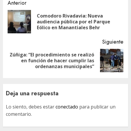
Navegación
Anterior
de
Comodoro Rivadavia: Nueva
En
entradas
audiencia pública por el Parque
ant
Eólico en Manantiales Behr
Siguiente
Zúñiga: “El procedimiento se realizó
Siguiente
en función de hacer cumplir las
entrada:
ordenanzas municipales”
Deja una respuesta
Lo siento, debes estar
conectado
para publicar un
comentario.