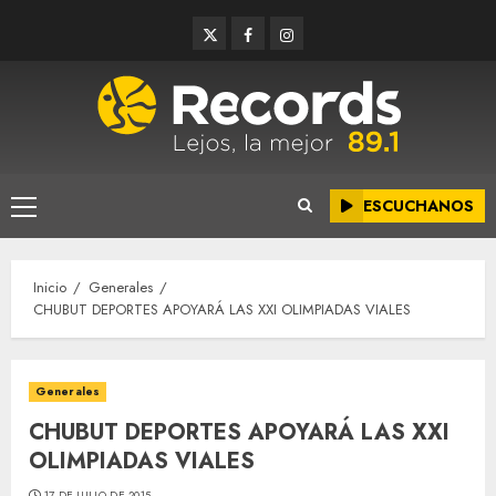
Saltar
Twitter
Facebook
Instagram
al
contenido
ESCUCHANOS
Menú
principal
Inicio
Generales
CHUBUT DEPORTES APOYARÁ LAS XXI OLIMPIADAS VIALES
Generales
CHUBUT DEPORTES APOYARÁ LAS XXI
OLIMPIADAS VIALES
17 DE JULIO DE 2015