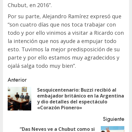
Chubut, en 2016”.
Por su parte, Alejandro Ramírez expresó que
“son cuatro días que nos toca trabajar con
todo y por ello vinimos a visitar a Ricardo con
la intención que nos ayude a empujar todo
esto. Tuvimos la mejor predisposición de su
parte y por ello estamos muy agradecidos y
ojalá salga todo muy bien”.
Navegación
Anterior
de
Sesquicentenario: Buzzi recibió al
embajador británico en la Argentina
En
entradas
y dio detalles del espectáculo
ant
«Corazón Pionero»
Siguiente
“Das Neves ve a Chubut como si