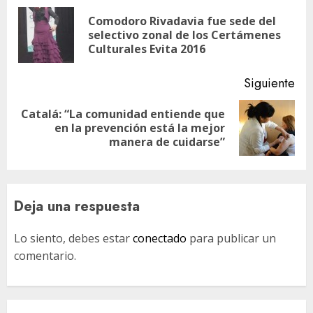
de
Comodoro Rivadavia fue sede del
En
entradas
selectivo zonal de los Certámenes
ant
Culturales Evita 2016
Siguiente
Catalá: “La comunidad entiende que
Siguiente
en la prevención está la mejor
entrada:
manera de cuidarse”
Deja una respuesta
Lo siento, debes estar
conectado
para publicar un
comentario.