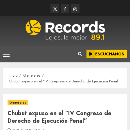
Saltar
Twitter
Facebook
Instagram
al
contenido
ESCUCHANOS
Menú
principal
Inicio
Generales
Chubut expuso en el “IV Congreso de Derecho de Ejecución Penal”
Generales
Chubut expuso en el “IV Congreso de
Derecho de Ejecución Penal”
22 DE AGOSTO DE 2016