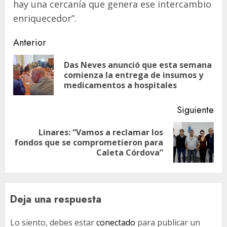
hay una cercanía que genera ese intercambio
enriquecedor”.
Navegación
Anterior
de
Das Neves anunció que esta semana
En
entradas
comienza la entrega de insumos y
ant
medicamentos a hospitales
Siguiente
Linares: “Vamos a reclamar los
Siguiente
fondos que se comprometieron para
entrada:
Caleta Córdova”
Deja una respuesta
Lo siento, debes estar
conectado
para publicar un