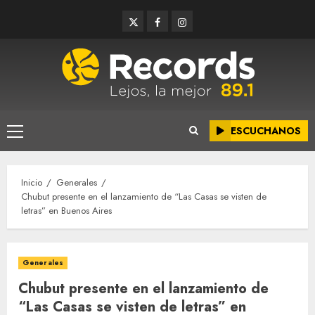
Saltar
Twitter
Facebook
Instagram
al
contenido
ESCUCHANOS
Menú
principal
Inicio
Generales
Chubut presente en el lanzamiento de “Las Casas se visten de
letras” en Buenos Aires
Generales
Chubut presente en el lanzamiento de
“Las Casas se visten de letras” en