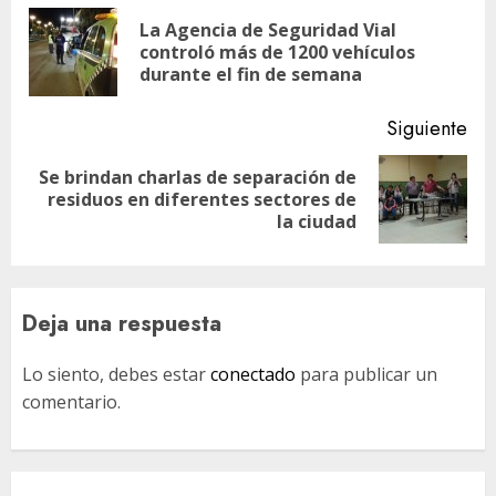
de
La Agencia de Seguridad Vial
En
entradas
controló más de 1200 vehículos
ant
durante el fin de semana
Siguiente
Se brindan charlas de separación de
Siguiente
residuos en diferentes sectores de
entrada:
la ciudad
Deja una respuesta
Lo siento, debes estar
conectado
para publicar un
comentario.