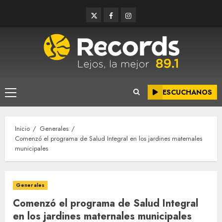
Saltar
Twitter
Facebook
Instagram
al
contenido
ESCUCHANOS
Menú
principal
Inicio
Generales
Comenzó el programa de Salud Integral en los jardines maternales
municipales
Generales
Comenzó el programa de Salud Integral
en los jardines maternales municipales