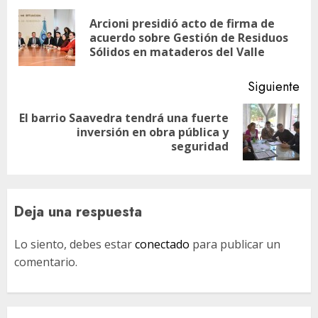
de
Arcioni presidió acto de firma de
En
entradas
acuerdo sobre Gestión de Residuos
ant
Sólidos en mataderos del Valle
Siguiente
El barrio Saavedra tendrá una fuerte
Siguiente
inversión en obra pública y
entrada:
seguridad
Deja una respuesta
Lo siento, debes estar
conectado
para publicar un
comentario.