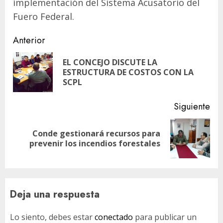
implementación del Sistema Acusatorio del
Fuero Federal.
Navegación
Anterior
de
EL CONCEJO DISCUTE LA
En
entradas
ESTRUCTURA DE COSTOS CON LA
ant
SCPL
Siguiente
Conde gestionará recursos para
Siguiente
prevenir los incendios forestales
entrada:
Deja una respuesta
Lo siento, debes estar
conectado
para publicar un