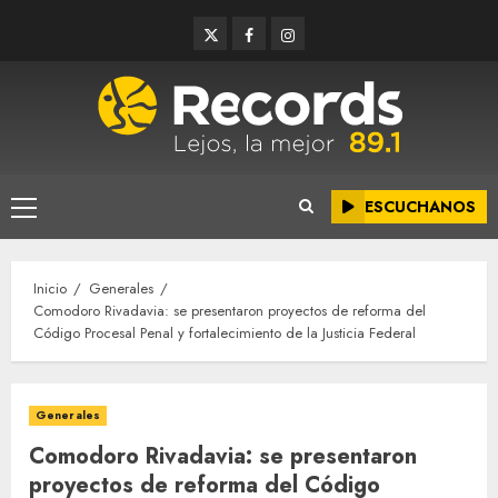
Saltar
Twitter
Facebook
Instagram
al
contenido
ESCUCHANOS
Menú
principal
Inicio
Generales
Comodoro Rivadavia: se presentaron proyectos de reforma del
Código Procesal Penal y fortalecimiento de la Justicia Federal
Generales
Comodoro Rivadavia: se presentaron
proyectos de reforma del Código