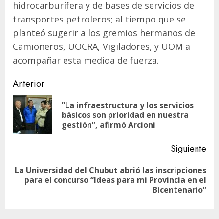
hidrocarburífera y de bases de servicios de
transportes petroleros; al tiempo que se
planteó sugerir a los gremios hermanos de
Camioneros, UOCRA, Vigiladores, y UOM a
acompañar esta medida de fuerza.
Navegación
Anterior
de
”La infraestructura y los servicios
En
entradas
básicos son prioridad en nuestra
ant
gestión”, afirmó Arcioni
Siguiente
La Universidad del Chubut abrió las inscripciones
Siguiente
para el concurso “Ideas para mi Provincia en el
entrada:
Bicentenario”