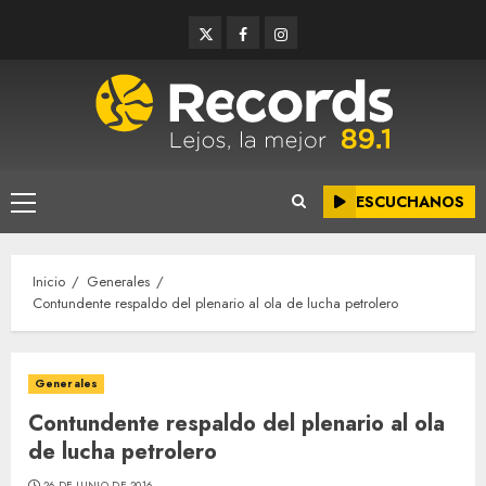
Saltar
Twitter
Facebook
Instagram
al
contenido
ESCUCHANOS
Menú
principal
Inicio
Generales
Contundente respaldo del plenario al ola de lucha petrolero
Generales
Contundente respaldo del plenario al ola
de lucha petrolero
26 DE JUNIO DE 2016