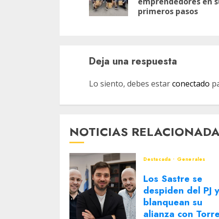
entradas
emprendedores en s
primeros pasos
Deja una respuesta
Lo siento, debes estar
conectado
pa
NOTICIAS RELACIONAD
Destacada
Generales
Los Sastre se
despiden del PJ 
blanquean su
alianza con Torr