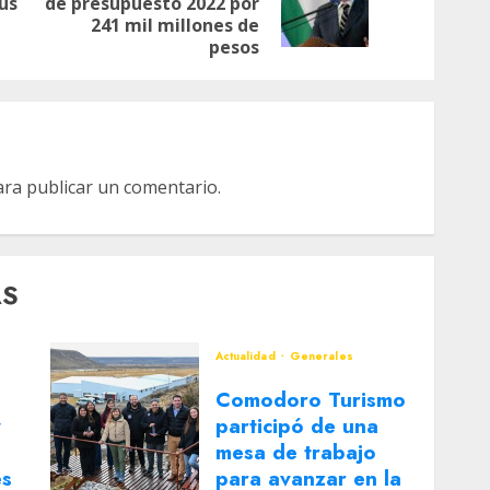
us
de presupuesto 2022 por
anterior:
entrada:
241 mil millones de
pesos
ra publicar un comentario.
AS
Actualidad
Generales
Comodoro Turismo
y
participó de una
mesa de trabajo
es
para avanzar en la