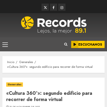
Saltar
Twitter
Facebook
Instagram
al
contenido
ESCUCHANOS
Menú
principal
Inicio
Generales
«Cultura 360°»: segundo edificio para recorrer de forma virtual
Generales
«Cultura 360°»: segundo edificio para
recorrer de forma virtual
10 DE NOVIEMBRE DE 2021