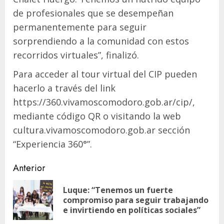
de profesionales que se desempeñan
permanentemente para seguir
sorprendiendo a la comunidad con estos
recorridos virtuales”, finalizó.
Para acceder al tour virtual del CIP pueden
hacerlo a través del link
https://360.vivamoscomodoro.gob.ar/cip/,
mediante código QR o visitando la web
cultura.vivamoscomodoro.gob.ar sección
“Experiencia 360°”.
Navegación
Anterior
de
Luque: “Tenemos un fuerte
En
entradas
compromiso para seguir trabajando
ant
e invirtiendo en políticas sociales”