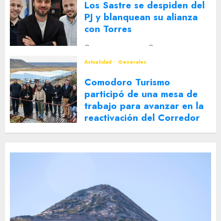
Los Sastre se despiden del
PJ y blanquean su alianza
con Torres
2 DE AGOSTO DE 2026
0
Actualidad
Generales
Comodoro Turismo
participó de una mesa de
trabajo para avanzar en la
reactivación del Corredor
Turístico Integrado
30 DE JULIO DE 2026
0