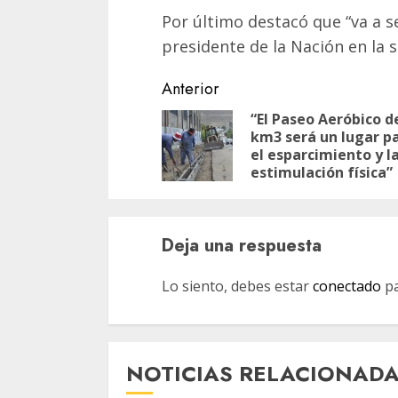
Por último destacó que “va a se
presidente de la Nación en la se
Navegación
Anterior
de
“El Paseo Aeróbico d
km3 será un lugar p
entradas
el esparcimiento y l
estimulación física”
Deja una respuesta
Lo siento, debes estar
conectado
pa
NOTICIAS RELACIONAD