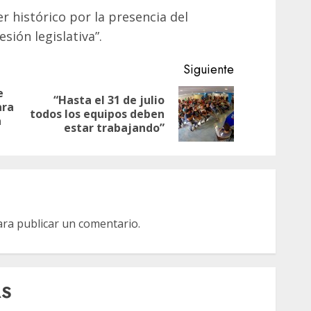
r histórico por la presencia del
sión legislativa”.
Siguiente
e
“Hasta el 31 de julio
ara
Entrada
Siguiente
todos los equipos deben
a
anterior:
entrada:
estar trabajando”
ra publicar un comentario.
AS