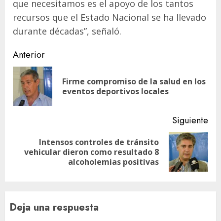
que necesitamos es el apoyo de los tantos
recursos que el Estado Nacional se ha llevado
durante décadas”, señaló.
Navegación
Anterior
de
Firme compromiso de la salud en los
En
entradas
eventos deportivos locales
ant
Siguiente
Intensos controles de tránsito
Siguiente
vehicular dieron como resultado 8
entrada:
alcoholemias positivas
Deja una respuesta