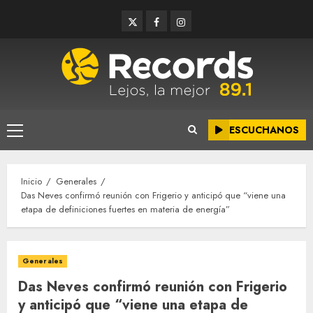
Saltar
Twitter
Facebook
Instagram
al
contenido
ESCUCHANOS
Menú
principal
Inicio
Generales
Das Neves confirmó reunión con Frigerio y anticipó que “viene una
etapa de definiciones fuertes en materia de energía”
Generales
Das Neves confirmó reunión con Frigerio
y anticipó que “viene una etapa de