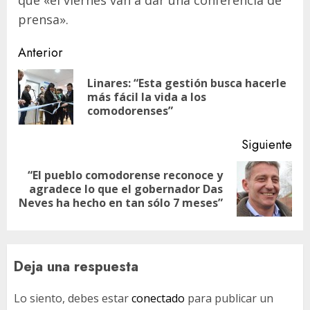
que «el viernes van a dar una conferencia de
prensa».
Navegación
Anterior
de
Linares: “Esta gestión busca hacerle
En
entradas
más fácil la vida a los
ant
comodorenses”
Siguiente
“El pueblo comodorense reconoce y
Siguiente
agradece lo que el gobernador Das
entrada:
Neves ha hecho en tan sólo 7 meses”
Deja una respuesta
Lo siento, debes estar
conectado
para publicar un