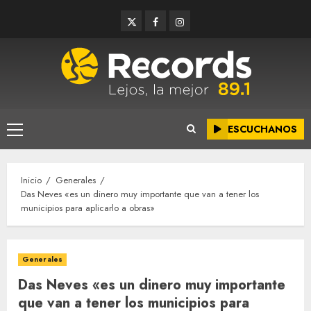
Saltar
Twitter
Facebook
Instagram
al
contenido
ESCUCHANOS
Menú
principal
Inicio
Generales
Das Neves «es un dinero muy importante que van a tener los
municipios para aplicarlo a obras»
Generales
Das Neves «es un dinero muy importante
que van a tener los municipios para