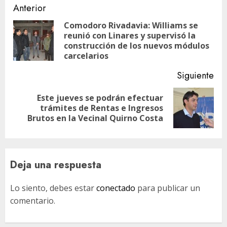
Navegación
Anterior
de
Comodoro Rivadavia: Williams se
reunió con Linares y supervisó la
En
entradas
construcción de los nuevos módulos
ant
carcelarios
Siguiente
Este jueves se podrán efectuar
Siguiente
trámites de Rentas e Ingresos
entrada:
Brutos en la Vecinal Quirno Costa
Deja una respuesta
Lo siento, debes estar
conectado
para publicar un
comentario.