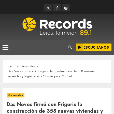
Saltar
Twitter
Facebook
Instagram
al
contenido
ESCUCHANOS
Menú
principal
Inicio
Generales
Das Neves firmó con Frigerio la construcción de 358 nuevas
viviendas y logró otras 263 más para Chubut
Generales
Das Neves firmó con Frigerio la
construcción de 358 nuevas viviendas y