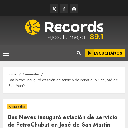
Saltar
Twitter
Facebook
Instagram
al
contenido
ESCUCHANOS
Menú
principal
Inicio
Generales
Das Neves inauguró estación de servicio de PetroChubut en José de
San Martín
Generales
Das Neves inauguró estación de servicio
de PetroChubut en José de San Martín