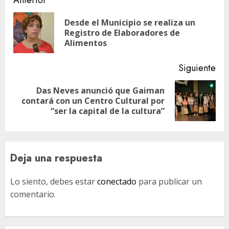
Navegación
Anterior
de
Desde el Municipio se realiza un
En
entradas
Registro de Elaboradores de
ant
Alimentos
Siguiente
Das Neves anunció que Gaiman
Siguiente
contará con un Centro Cultural por
entrada:
“ser la capital de la cultura”
Deja una respuesta
Lo siento, debes estar
conectado
para publicar un
comentario.