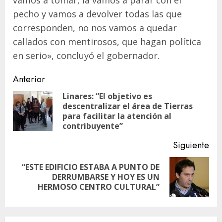
vamos a tomar, la vamos a parar con el
pecho y vamos a devolver todas las que
corresponden, no nos vamos a quedar
callados con mentirosos, que hagan política
en serio», concluyó el gobernador.
Navegación
Anterior
de
Linares: “El objetivo es
descentralizar el área de Tierras
En
entradas
para facilitar la atención al
ant
contribuyente”
Siguiente
“ESTE EDIFICIO ESTABA A PUNTO DE
Siguiente
DERRUMBARSE Y HOY ES UN
entrada:
HERMOSO CENTRO CULTURAL”