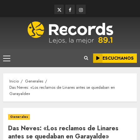
Saltar
Twitter
Facebook
Instagram
al
contenido
ESCUCHANOS
Menú
principal
Inicio
Generales
Das Neves: «Los reclamos de Linares antes se quedaban en
Garayalde»
Generales
Das Neves: «Los reclamos de Linares
antes se quedaban en Garayalde»