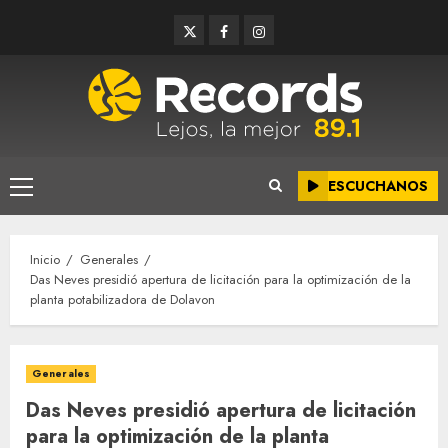
Saltar
Twitter
Facebook
Instagram
al
contenido
ESCUCHANOS
Menú
principal
Inicio
Generales
Das Neves presidió apertura de licitación para la optimización de la
planta potabilizadora de Dolavon
Generales
Das Neves presidió apertura de licitación
para la optimización de la planta