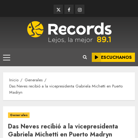
Saltar
Twitter
Facebook
Instagram
al
contenido
ESCUCHANOS
Menú
principal
Inicio
Generales
Das Neves recibió a la vicepresidenta Gabriela Michetti en Puerto
Madryn
Generales
Das Neves recibió a la vicepresidenta
Gabriela Michetti en Puerto Madryn