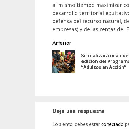
al mismo tiempo maximizar con
desarrollo territorial equitati
defensa del recurso natural, de
empresas) y de las rentas del E
Navegación
Anterior
de
Se realizará una nu
entradas
edición del Program
“Adultos en Acción”
Deja una respuesta
Lo siento, debes estar
conectado
pa