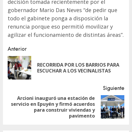
decisión tomada recientemente por el
gobernador Mario Das Neves “de pedir que
todo el gabinete ponga a disposición la
renuncia porque eso permitió movilizar y
agilizar el funcionamiento de distintas áreas”.
Navegación
Anterior
de
RECORRIDA POR LOS BARRIOS PARA
En
entradas
ESCUCHAR A LOS VECINALISTAS
ant
Siguiente
Arcioni inauguró una estación de
servicio en Epuyén y firmó acuerdos
Siguiente
para construir viviendas y
entrada:
pavimento