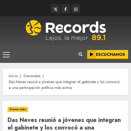
Saltar
Twitter
Facebook
Instagram
al
contenido
ESCUCHANOS
Menú
principal
Inicio
Generales
Das Neves reunió a jóvenes que integran el gabinete y los convocó
a una participación política más activa
Generales
Das Neves reunió a jóvenes que integran
el gabinete y los convocó a una