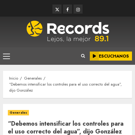
Saltar
Twitter
Facebook
Instagram
al
contenido
ESCUCHANOS
Menú
principal
Inicio
Generales
“Debemos intensificar los controles para el uso correcto del agua”,
dijo González
Generales
“Debemos intensificar los controles para
el uso correcto del agua”, dijo González