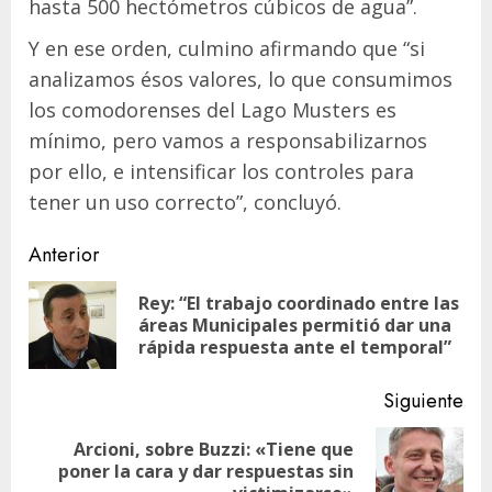
hasta 500 hectómetros cúbicos de agua”.
Y en ese orden, culmino afirmando que “si
analizamos ésos valores, lo que consumimos
los comodorenses del Lago Musters es
mínimo, pero vamos a responsabilizarnos
por ello, e intensificar los controles para
tener un uso correcto”, concluyó.
Navegación
Anterior
de
Rey: “El trabajo coordinado entre las
En
entradas
áreas Municipales permitió dar una
ant
rápida respuesta ante el temporal”
Siguiente
Arcioni, sobre Buzzi: «Tiene que
Siguiente
poner la cara y dar respuestas sin