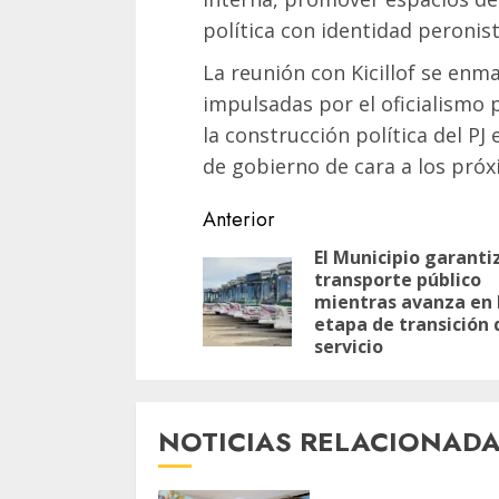
política con identidad peronist
La reunión con Kicillof se enm
impulsadas por el oficialismo p
la construcción política del PJ
de gobierno de cara a los próx
Navegación
Anterior
de
El Municipio garanti
transporte público
entradas
mientras avanza en 
etapa de transición 
servicio
NOTICIAS RELACIONAD