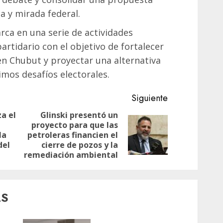
a y mirada federal.
arca en una serie de actividades
artidario con el objetivo de fortalecer
 en Chubut y proyectar una alternativa
imos desafíos electorales.
Siguiente
za el
Glinski presentó un
proyecto para que las
Entrada
Siguiente
la
petroleras financien el
anterior:
entrada:
del
cierre de pozos y la
remediación ambiental
AS