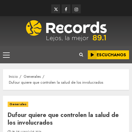
Saltar
Twitter
Facebook
Instagram
al
contenido
ESCUCHANOS
Menú
principal
Inicio
Generales
Dufour quiere que controlen la salud de los involucrados
Generales
Dufour quiere que controlen la salud de
los involucrados
28 DE JUNIO DE 2016