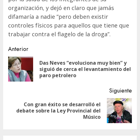
organización, y dejó en claro que jamás
difamaría a nadie “pero deben existir
controles físicos para aquellos que tiene que
trabajar contra el flagelo de la droga”.
Navegación
Anterior
de
Das Neves “evoluciona muy bien” y
En
entradas
siguió de cerca el levantamiento del
ant
paro petrolero
Siguiente
Con gran éxito se desarrolló el
Siguiente
debate sobre la Ley Provincial del
entrada:
Músico