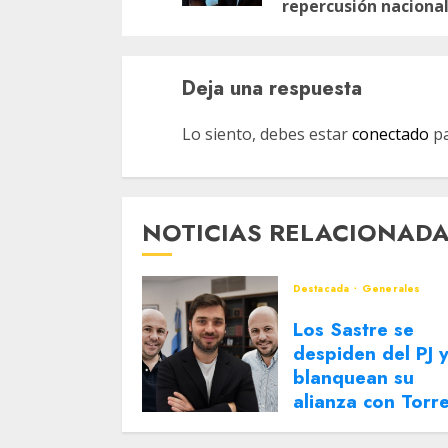
repercusión nacional
Deja una respuesta
Lo siento, debes estar
conectado
pa
NOTICIAS RELACIONAD
Destacada
Generales
Los Sastre se
despiden del PJ 
blanquean su
alianza con Torr
2 DE AGOSTO DE 2026
0