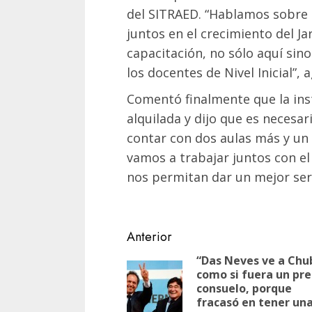
del SITRAED. “Hablamos sobre l
juntos en el crecimiento del Ja
capacitación, no sólo aquí sino
los docentes de Nivel Inicial”, 
Comentó finalmente que la ins
alquilada y dijo que es necesa
contar con dos aulas más y un 
vamos a trabajar juntos con el
nos permitan dar un mejor ser
Navegación
Anterior
de
“Das Neves ve a Chu
como si fuera un pr
entradas
consuelo, porque
fracasó en tener un