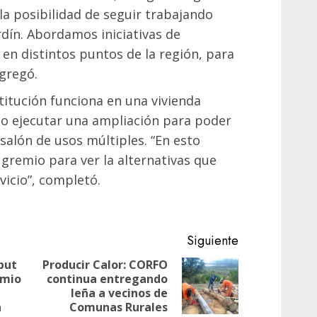
a posibilidad de seguir trabajando
rdín. Abordamos iniciativas de
 en distintos puntos de la región, para
agregó.
titución funciona en una vivienda
rio ejecutar una ampliación para poder
salón de usos múltiples. “En esto
 gremio para ver la alternativas que
vicio”, completó.
Siguiente
but
Producir Calor: CORFO
emio
continua entregando
Siguiente
Entrada
leña a vecinos de
entrada:
anterior:
a
Comunas Rurales