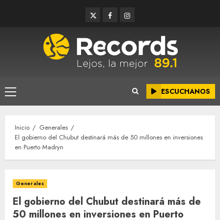
Saltar
Twitter
Facebook
Instagram
al
contenido
ESCUCHANOS
Menú
principal
Inicio
Generales
El gobierno del Chubut destinará más de 50 millones en inversiones
en Puerto Madryn
Generales
El gobierno del Chubut destinará más de
50 millones en inversiones en Puerto