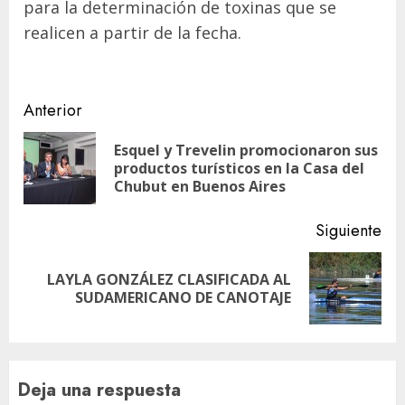
para la determinación de toxinas que se
realicen a partir de la fecha.
Navegación
Anterior
de
Esquel y Trevelin promocionaron sus
En
entradas
productos turísticos en la Casa del
ant
Chubut en Buenos Aires
Siguiente
LAYLA GONZÁLEZ CLASIFICADA AL
Siguiente
SUDAMERICANO DE CANOTAJE
entrada:
Deja una respuesta