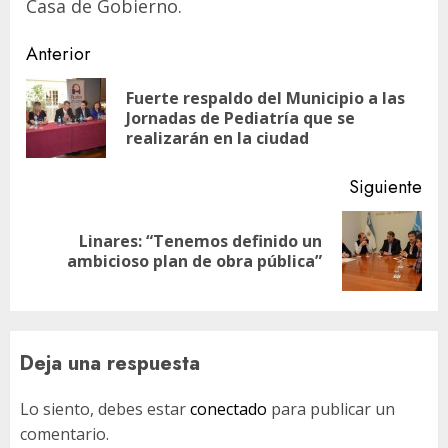
Casa de Gobierno.
Navegación
Anterior
de
Fuerte respaldo del Municipio a las
En
entradas
Jornadas de Pediatría que se
ant
realizarán en la ciudad
Siguiente
Linares: “Tenemos definido un
Siguiente
ambicioso plan de obra pública”
entrada:
Deja una respuesta
Lo siento, debes estar
conectado
para publicar un
comentario.