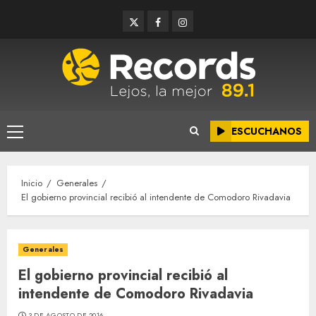
Saltar
Twitter
Facebook
Instagram
al
contenido
ESCUCHANOS
Menú
principal
Inicio
Generales
El gobierno provincial recibió al intendente de Comodoro Rivadavia
Generales
El gobierno provincial recibió al
intendente de Comodoro Rivadavia
3 DE AGOSTO DE 2016