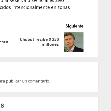
 la Reserva provincial estuvo
ucidos intencionalmente en zonas
Siguiente
Chubut recibe $ 250
Entrada
Siguiente
 esta
millones
anterior:
entrada:
ra publicar un comentario.
AS