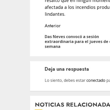
resaltó que en ningún momento
afectada a los incendios prod
lindantes.
Navegación
Anterior
de
Das Neves convocó a sesión
entradas
extraordinaria para el jueves de
semana
Deja una respuesta
Lo siento, debes estar
conectado
pa
NOTICIAS RELACIONAD