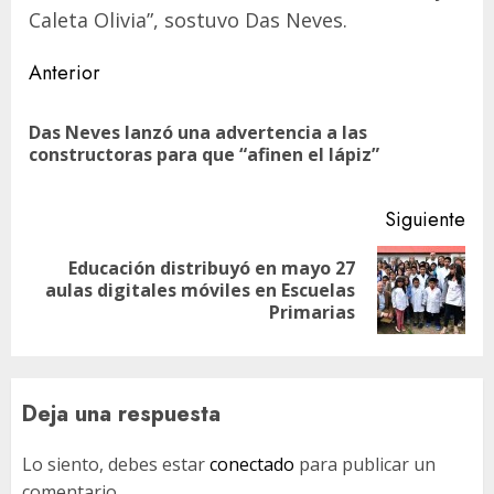
Caleta Olivia”, sostuvo Das Neves.
Navegación
Anterior
de
Das Neves lanzó una advertencia a las
En
entradas
constructoras para que “afinen el lápiz”
ant
Siguiente
Educación distribuyó en mayo 27
Siguiente
aulas digitales móviles en Escuelas
entrada:
Primarias
Deja una respuesta
Lo siento, debes estar
conectado
para publicar un
comentario.