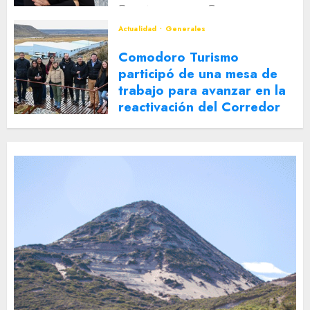
2 DE AGOSTO DE 2026
0
Actualidad
Generales
Comodoro Turismo
participó de una mesa de
trabajo para avanzar en la
reactivación del Corredor
Turístico Integrado
30 DE JULIO DE 2026
0