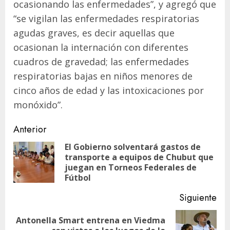
ocasionando las enfermedades”, y agregó que
“se vigilan las enfermedades respiratorias
agudas graves, es decir aquellas que
ocasionan la internación con diferentes
cuadros de gravedad; las enfermedades
respiratorias bajas en niños menores de
cinco años de edad y las intoxicaciones por
monóxido”.
Navegación
Anterior
de
El Gobierno solventará gastos de
transporte a equipos de Chubut que
En
entradas
juegan en Torneos Federales de
ant
Fútbol
Siguiente
Antonella Smart entrena en Viedma
Siguiente