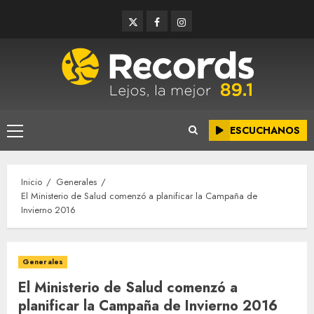
Saltar
Twitter
Facebook
Instagram
al
contenido
ESCUCHANOS
Menú
principal
Inicio
Generales
El Ministerio de Salud comenzó a planificar la Campaña de
Invierno 2016
Generales
El Ministerio de Salud comenzó a
planificar la Campaña de Invierno 2016