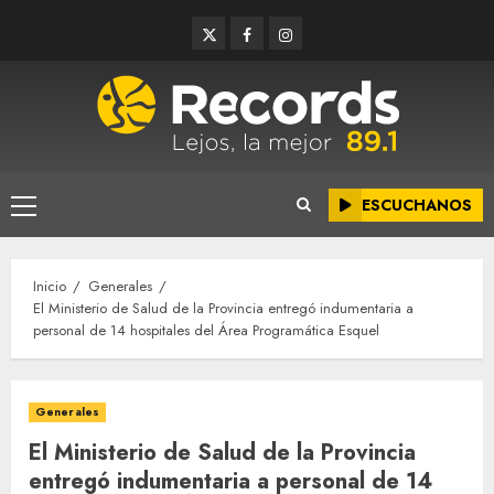
Saltar
Twitter
Facebook
Instagram
al
contenido
ESCUCHANOS
Menú
principal
Inicio
Generales
El Ministerio de Salud de la Provincia entregó indumentaria a
personal de 14 hospitales del Área Programática Esquel
Generales
El Ministerio de Salud de la Provincia
entregó indumentaria a personal de 14