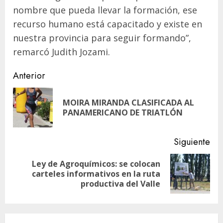
nombre que pueda llevar la formación, ese
recurso humano está capacitado y existe en
nuestra provincia para seguir formando”,
remarcó Judith Jozami.
Navegación
Anterior
de
MOIRA MIRANDA CLASIFICADA AL
En
entradas
PANAMERICANO DE TRIATLÓN
ant
Siguiente
Ley de Agroquímicos: se colocan
Siguiente
carteles informativos en la ruta
entrada:
productiva del Valle