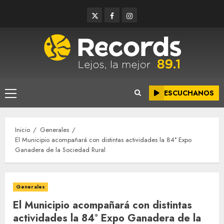
Saltar
Twitter
Facebook
Instagram
al
contenido
ESCUCHANOS
Menú
principal
Inicio
Generales
El Municipio acompañará con distintas actividades la 84° Expo
Ganadera de la Sociedad Rural
Generales
El Municipio acompañará con distintas
actividades la 84° Expo Ganadera de la