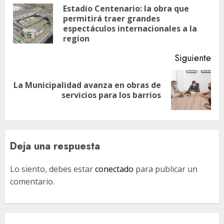
de
Estadio Centenario: la obra que
permitirá traer grandes
En
entradas
espectáculos internacionales a la
ant
region
Siguiente
La Municipalidad avanza en obras de
Siguiente
servicios para los barrios
entrada:
Deja una respuesta
Lo siento, debes estar
conectado
para publicar un
comentario.