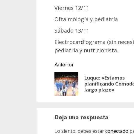
Viernes 12/11
Oftalmología y pediatría
Sábado 13/11
Electrocardiograma (sin necesi
pediatría y nutricionista.
Navegación
Anterior
de
Luque: «Estamos
entradas
planificando Comod
largo plazo»
Deja una respuesta
Lo siento, debes estar
conectado
pa