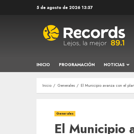
Saltar
5 de agosto de 2026
13:57
al
contenido
INICIO
PROGRAMACIÓN
NOTICIAS
Inicio
Generales
El Municipio avanza con el plan
Generales
El Municipio 