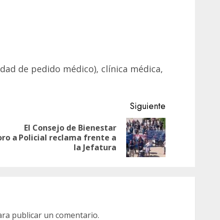
dad de pedido médico), clínica médica,
Siguiente
El Consejo de Bienestar
Entrada
Siguiente
oro a
Policial reclama frente a
anterior:
entrada:
la Jefatura
ra publicar un comentario.