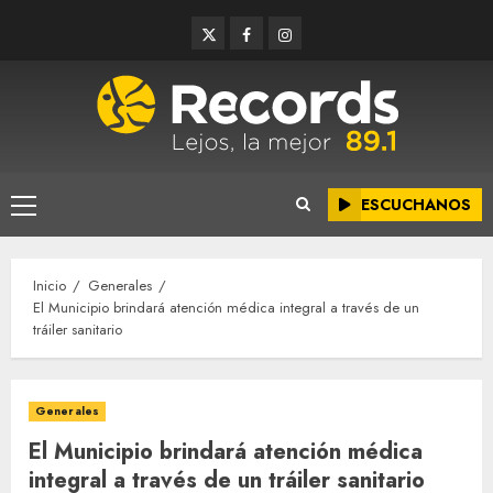
Saltar
Twitter
Facebook
Instagram
al
contenido
ESCUCHANOS
Menú
principal
Inicio
Generales
El Municipio brindará atención médica integral a través de un
tráiler sanitario
Generales
El Municipio brindará atención médica
integral a través de un tráiler sanitario