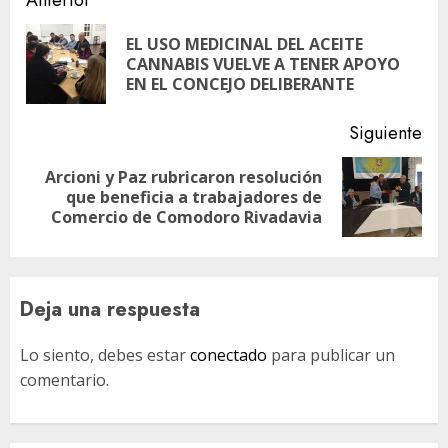
Navegación
de
EL USO MEDICINAL DEL ACEITE
En
entradas
CANNABIS VUELVE A TENER APOYO
ant
EN EL CONCEJO DELIBERANTE
Siguiente
Arcioni y Paz rubricaron resolución
Siguiente
que beneficia a trabajadores de
entrada:
Comercio de Comodoro Rivadavia
Deja una respuesta
Lo siento, debes estar
conectado
para publicar un
comentario.