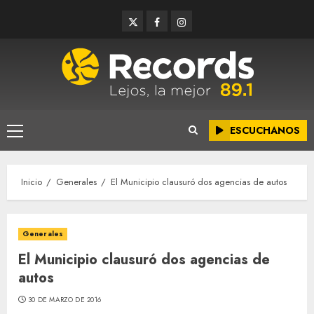
Saltar
Twitter
Facebook
Instagram
al
contenido
ESCUCHANOS
Menú
principal
Inicio
Generales
El Municipio clausuró dos agencias de autos
Generales
El Municipio clausuró dos agencias de
autos
30 DE MARZO DE 2016