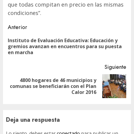
que todas compitan en precio en las mismas
condiciones”.
Navegación
Anterior
de
Instituto de Evaluación Educativa: Educación y
En
entradas
gremios avanzan en encuentros para su puesta
ant
en marcha
Siguiente
4800 hogares de 46 municipios y
Siguiente
comunas se beneficiarán con el Plan
entrada:
Calor 2016
Deja una respuesta
Lo siento, debes estar
conectado
para publicar un